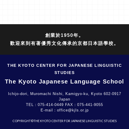
創業於1950年。
歡迎來到有著優秀文化傳承的京都日本語學校。
THE KYOTO CENTER FOR JAPANESE LINGUISTIC
STUDIES
The Kyoto Japanese Language School
Ichijo-dori, Muromachi Nishi, Kamigyo-ku, Kyoto 602-0917
Japan
TEL：
075-414-0449
FAX：
075-441-9055
E-mail：
office@kjls.or.jp
COPYRIGHT©THE KYOTO CENTER FOR JAPANESE LINGUISTIC STUDIES